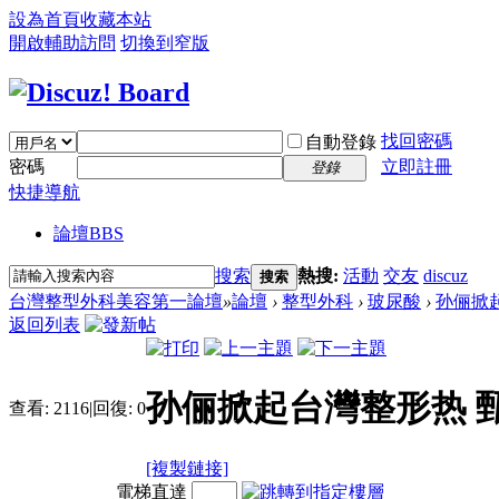
設為首頁
收藏本站
開啟輔助訪問
切換到窄版
找回密碼
自動登錄
密碼
立即註冊
登錄
快捷導航
論壇
BBS
搜索
熱搜:
活動
交友
discuz
搜索
台灣整型外科美容第一論壇
»
論壇
›
整型外科
›
玻尿酸
›
孙俪掀起
返回列表
孙俪掀起台灣整形热 
查看:
2116
|
回復:
0
[複製鏈接]
電梯直達