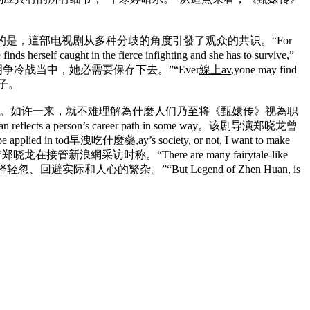
t ways。牛寒婷还暗示，更加首要的是，這部电视剧从多种分歧的角度引發了观众的共识。“For
finds herself caught in the fierce infighting and she has to survive,”
争冷战当中，她必需要保存下去。”“Ever
線上av
,yone may find
影子。
newcomers in the workplace。如许一来，就不难理解為什麼人们乃至将《甄嬛传》视為职
n Huan reflects a person’s career path in some way。该剧导演郑晓龙曾
ied in tod
早洩吃什麼藥
,ay’s society, or not, I want to make
郑晓龙在接管新浪網采访时称。“There are many fairytale-like
视剧，令观众選择轻忽、回避实际和人心的繁杂。”“But Legend of Zhen Huan, is