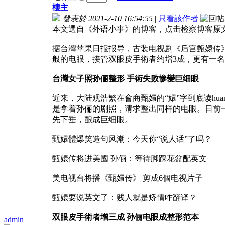
樓主
發表於 2021-2-10 16:54:55
|
只看該作者
本文選自《外语小事》的博客，点击检察博客原
据台灣苹果日报报导，古装电视剧《后宫甄嬛传
般的电眼，接管双眼皮手術者约增3成，更有一
台灣女子照孙俪整形 手術失败惨變巨细眼
近来，大陆观浩繁在會商甄嬛的“嬛”字到底读h
是拿着孙俪的剧照，请求整出同样的电眼。日前
先下垂，酿成巨细眼。
甄嬛體爆笑造句风潮：今天你“说人话”了吗？
甄嬛传将进美國 孙俪：等待脚踩花盆配英文
美电视台将播《甄嬛传》 剪成6個电视片子
甄嬛要说英文了：贱人就是矫情咋翻译？
双眼皮手術者增三成 孙俪电眼成整形范本
admin