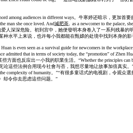
eries strikes a chord among audiences in differen
 the man she once loved. And
減肥茶
, as a newcomer to the palace, she 
身曾的爱人深深危险。初到宫中，她便發明本身卷入了一系列残暴的明
 certain point。”“从某种水平上来说，也许每小我都能在甄嬛的处境中找到本身的
tory of Zhen Huan is even seen as a survival guide for 
mitted that in terms of society today, the “promotion” of Zhe
的职業生活。“Whether the principles can be appl
ng told Sina.com。“无论這些法例合用现今社會与否，我想尽量地让故事加倍真实。”
id reality, and the complexity of humanity。”“有很多童话式的电
电视剧《甄嬛传》却令你去思虑這些问题。”