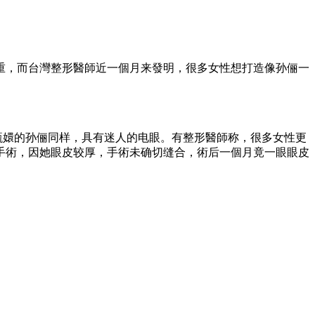
重，而台灣整形醫師近一個月来發明，很多女性想打造像孙俪一
主角甄嬛的孙俪同样，具有迷人的电眼。有整形醫師称，很多女性更
手術，因她眼皮较厚，手術未确切缝合，術后一個月竟一眼眼皮