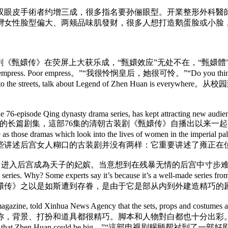
双眼皮手術者约增三成，很多指名要孙俪眼型。开業整形外科醫
灣女性脸型偏大、两颊品味肌發财，很多人想打造鹅蛋脸或小脸
)明争冷战的电视剧《甄嬛传》在荧屏上大获乐成，“甄嬛效应”无处不在，
s. Poor empress。”“我很怜悯皇后，她很可怜。”“Do you think Zh
ing malls to the streets, talk about Legend of Zhen
 76-episode Qing dynasty drama series, has kept attracting new audien
ast months。分歧于其他的长篇剧集，這部76集的清朝古装剧《甄嬛传
ramas which look into the lives of women in the imperial palace: i
。该剧看起来彷佛同那些讲述后宫女人糊口的古装剧并没有两样：它重要讲述
后宫成為天子的妃嫔。当意想到在残暴无情的后宫中寸步难行时，甄嬛學會
ny drama series. Why? Some experts say it’s because it’s a
嬛传》之以是如斯遭到存眷，是由于它是部从内到外建造精巧的
magazine, told Xinhua News Agency that the sets, props and costumes
很精巧。脚本和人物對白都也十分出彩。“The series takes care of
it’s no coincidence that Zhen Huan could be big