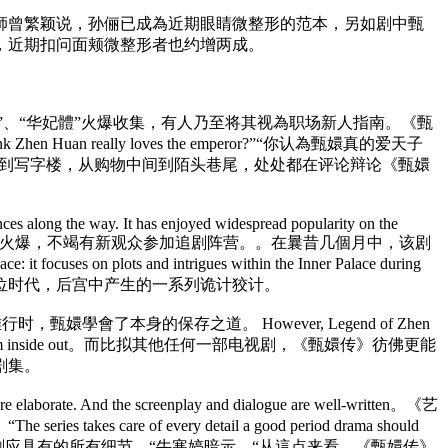
師曾繁颖说，孙俪已成為近期眼睛微整形的范本，另如剧中甄
，近期扣问面颊微整形者也约增两成。
“甄嬛體”、“华妃體”火爆收集，有人乃至将其视為职场新人指南。《甄
en Huan really loves the emperor?”“你认為甄嬛真的爱天子
 Huan is everywhere。从校园到写字楼，从购物中间到陌头巷尾，处处都在评论辩论《甄嬛
ces along the way. It has enjoyed widespread popularity on the
》自播出以来一起火爆，不竭有新观众参加追剧阵营。。在曩昔几個月中，该剧
t focuses on plots and intrigues within the Inner Palace during
了雍正在位时代，后宫中产生的一系列诡计狡计。
了本身的保存之道。 However, Legend of Zhen
 well-made series from inside out。而比拟其他任何一部电视剧，《甄嬛传》彷佛更能
剧集。
 are elaborate. And the screenplay and dialogue are well-written。《艺
 every detail a good period drama should
。”“這部电视剧赐顾帮衬到了一部好剧应具有的所有细节，“牛寒婷暗示。“从這点来看，《甄嬛传》