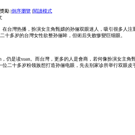
|
倒序瀏覽
|
閱讀模式
文
》在台灣热播，扮演女主角甄嬛的孙俪双眼迷人，吸引很多人注
名二十多岁的台灣女性欲整孙俪眸，但術后失败惨變巨细眼。
uan，仍是读xuan。而台灣，更多的人是會商，若何像扮演女
一位二十多岁粉领族想打造孙俪电眼，先去别家诊所举行双眼皮