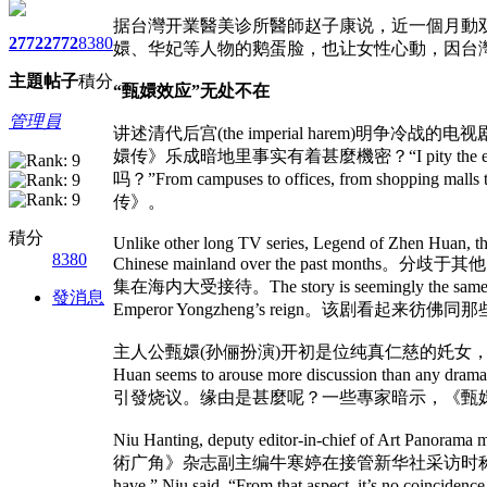
据台灣开業醫美诊所醫師赵子康说，近一個月動
2772
2772
8380
嬛、华妃等人物的鹅蛋脸，也让女性心動，因台
主題
帖子
積分
“甄嬛效应”无处不在
管理員
讲述清代后宫(the imperial harem
嬛传》乐成暗地里事实有着甚麼機密？“I pity the empres
吗？”From campuses to offices, from shopp
传》。
積分
Unlike other long TV series, Legend of Zhen Huan, the
8380
Chinese mainland over the p
集在海内大受接待。The story is seemingly the same as those d
發消息
Emperor Yongzheng’s reign
主人公甄嬛(孙俪扮演)开初是位纯真仁慈的奼女，进入
Huan seems to arouse more discussion than a
引發烧议。缘由是甚麼呢？一些專家暗示，《甄
Niu Hanting, deputy editor-in-chief of Art Panorama 
術广角》杂志副主编牛寒婷在接管新华社采访时称，背景、打扮和道具都
have,” Niu said. “From that aspect, 