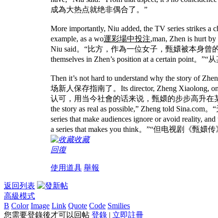
成為大热点就绝非偶合了。”
More importantly, Niu added, the TV s
example, as a wo
運彩場中投注
,man, Zhen is hurt by
Niu said。“比方，作為一位女子，甄嬛被本
themselves in Zhen’s position at a
Then it’s not hard to understand why the s
场新人保存指南了。Its director, Zheng Xiaolong, once ad
认可，用当今社會的话来说，甄嬛的步步高升在某些方面也反应出一小我
the story as real as possible,” Zhe
series that make audiences ignore or avo
a series that makes you think。”“但
收藏
回復
使用道具
舉報
返回列表
高級模式
B
Color
Image
Link
Quote
Code
Smilies
您需要登錄後才可以回帖
登錄
|
立即註冊