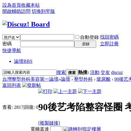
設為首頁
收藏本站
開啟輔助訪問
切換到窄版
找回密碼
自動登錄
密碼
立即註冊
登錄
快捷導航
論壇
BBS
搜索
熱搜:
活動
交友
discuz
搜索
台灣整型外科美容第一論壇
»
論壇
›
整型外科
›
玻尿酸
›
90後艺
返回列表
90後艺考陷整容怪圈
查看:
2817
|
回復:
0
[複製鏈接]
電梯直達