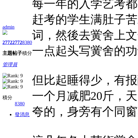
每一年的入学艺考都
赶考的学生满肚子苦
admin
词，然後去黉舍上文
2772
2772
8380
一点起头写黉舍的功
主題
帖子
積分
管理員
但比起睡得少，有报
一个月减肥20斤，
積分
8380
夸的，身旁有个同窗
發消息