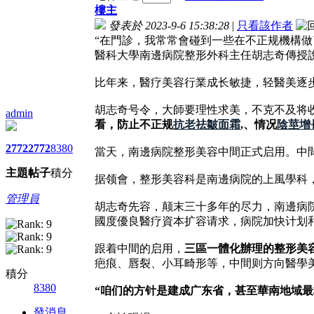
樓主
發表於 2023-9-6 15:38:28
|
只看該作者
“在門診，我常常會碰到一些在不正规機構做
醫科大學南邊病院整形外科主任胡志奇傳授
比年来，醫疗美容行業成长敏捷，轻醫美逐
胡志奇号令，大師要理性求美，不克不及将
admin
看，防止不正规
抗老祛皺面霜
,、情况
陰莖增
2772
2772
8380
當天，南邊病院整形美容中間正式启用。中間
主題
帖子
積分
据领會，整形美容科是南邊病院的上風學科
管理員
胡志奇先容，颠末三十多年的尽力，南邊病
國度優良醫疗資本扩容请求，病院加快计划
跟着中間的启用，
三區一體化辦理的整形美
疤痕、唇裂、小耳畸形等，中間则方向醫學
積分
8380
“咱们的方针是建成广东省，甚至華南地域最
發消息