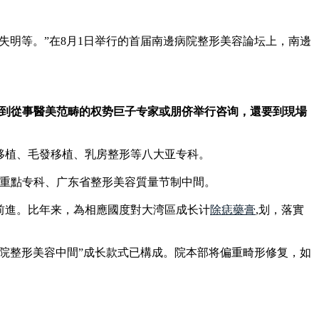
失明等。”在8月1日举行的首届南邊病院整形美容論坛上，南邊
找到從事醫美范畴的权势巨子专家或朋侪举行咨询，還要到現場
肪移植、毛發移植、乳房整形等八大亚专科。
床重點专科、广东省整形美容質量节制中間。
前進。比年来，為相應國度對大湾區成长计
除痣藥膏
,划，落實
院整形美容中間”成长款式已構成。院本部将偏重畸形修复，如