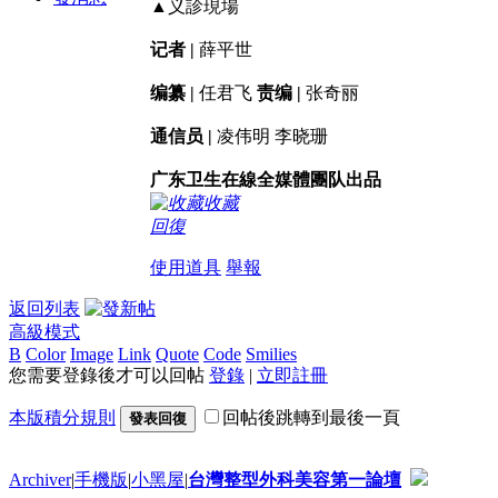
▲义診現場
记者 |
薛平世
编纂 |
任君飞
责编 |
张奇丽
通信员 |
凌伟明 李晓珊
广东卫生在線全媒體團队出品
收藏
回復
使用道具
舉報
返回列表
高級模式
B
Color
Image
Link
Quote
Code
Smilies
您需要登錄後才可以回帖
登錄
|
立即註冊
本版積分規則
回帖後跳轉到最後一頁
發表回復
Archiver
|
手機版
|
小黑屋
|
台灣整型外科美容第一論壇