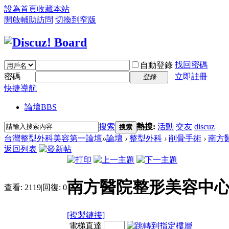
設為首頁
收藏本站
開啟輔助訪問
切換到窄版
找回密碼
自動登錄
密碼
立即註冊
登錄
快捷導航
論壇
BBS
搜索
熱搜:
活動
交友
discuz
搜索
台灣整型外科美容第一論壇
»
論壇
›
整型外科
›
削骨手術
›
南方
返回列表
南方醫院整形美容中心
查看:
2119
|
回復:
0
[複製鏈接]
電梯直達