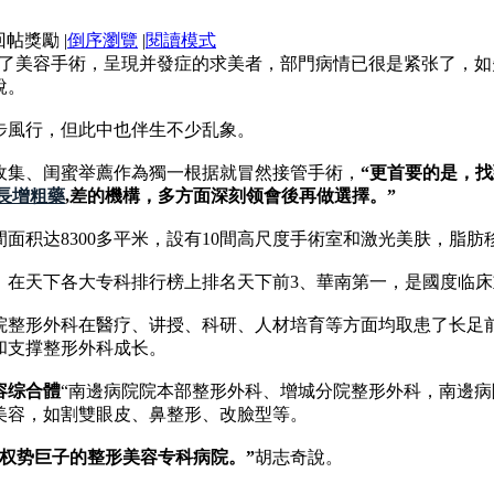
|
倒序瀏覽
|
閱讀模式
了美容手術，呈現并發症的求美者，部門病情已很是紧张了，如
說。
步風行，但此中也伴生不少乱象。
收集、闺蜜举薦作為獨一根据就冒然接管手術，
“更首要的是，
長增粗藥
,差的機構，多方面深刻领會後再做選擇。”
面积达8300多平米，設有10間高尺度手術室和激光美肤，脂
，在天下各大专科排行榜上排名天下前3、華南第一，是國度临
院整形外科在醫疗、讲授、科研、人材培育等方面均取患了长足
和支撑整形外科成长。
容综合體
“南邊病院院本部整形外科、增城分院整形外科，南邊病
美容，如割雙眼皮、鼻整形、改臉型等。
权势巨子的整形美容专科病院。”
胡志奇說。